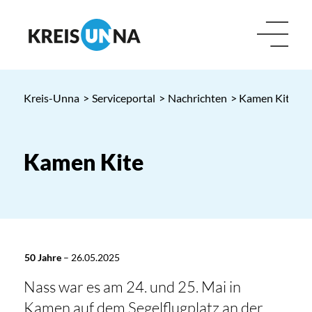
Kreis-Unna
>
Serviceportal
>
Nachrichten
> Kamen Kite
Kamen Kite
50 Jahre
–
26.05.2025
Nass war es am 24. und 25. Mai in
Kamen auf dem Segelflugplatz an der