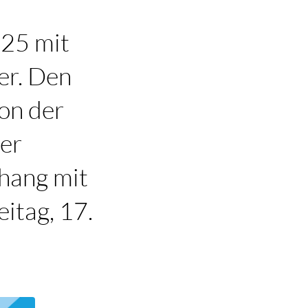
025 mit
er. Den
on der
ber
hang mit
itag, 17.