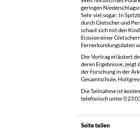
geringen Niederschlagsm
Sehr viel sogar: In Spit
durch Gletscher und Per
schaut sich mit den Kind
Erosion einer Gletscher
Fernerkundungsdaten vom
Der Vortrag erläutert 
deren Ergebnisse, zeigt 
der Forschung in der Ark
Gesamtschule, Holtgreve
Die Teilnahme ist koste
telefonisch unter 0 23 0
Seite teilen