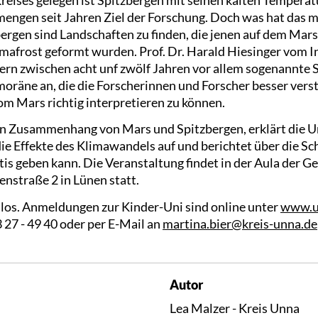
engen seit Jahren Ziel der Forschung. Doch was hat das m
zbergen sind Landschaften zu finden, die jenen auf dem Mars
mafrost geformt wurden. Prof. Dr. Harald Hiesinger vom In
ern zwischen acht unf zwölf Jahren vor allem sogenannte S
moräne an, die die Forscherinnen und Forscher besser vers
 Mars richtig interpretieren zu können.
den Zusammenhang von Mars und Spitzbergen, erklärt die 
die Effekte des Klimawandels auf und berichtet über die Sch
tis geben kann. Die Veranstaltung findet in der Aula der G
nstraße 2 in Lünen statt.
nlos. Anmeldungen zur Kinder-Uni sind online unter
www.u
3 27 - 49 40 oder per E-Mail an
martina.bier@kreis-unna.de
Autor
Lea Malzer - Kreis Unna