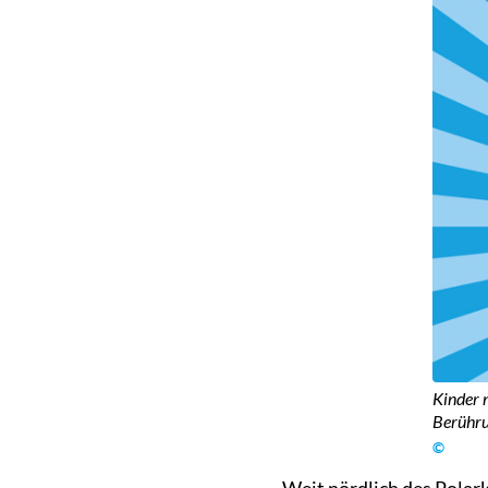
Kinder 
Berührun
©
Weit nördlich des Polark