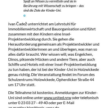
Spaß an Wissen zu vermitteln und sie in
Berührung mit Wissenschaft zu bringen – das
sind die Ziele der Kinder-Uni.
©
Ivan Čadež unterrichtet am Lehrstuhl für
Immobilienwirtschaft und Bauorganisation und führt
zusammen mit den Kindern eine Insel-
Projektentwicklung durch. Sie gehen die
Herausforderung gemeinsam als Projektentwickler und
Projektentwicklerinnen an und überlegen, was man so
alles dafür braucht. Wer wissen will, was Engelchen,
Dinos, piksende Mücken und andere Tiere, aber auch
Schiffe und Hotels mit einer Insel-Projektentwicklung
zu tun haben, der ist bei der Kinder-Uni in Holzwickede
genau richtig. Die Veranstaltung findet im Forum des
Schulzentrums Holzwickede, Opherdicker Straße 44
um 17 Uhr statt.
Die Teilnahme ist kostenlos. Anmeldungen zur Kinder-
Uni sind online unter
www.united.nrw
oder telefonisch
unter 0 23 03 27 - 49 40 oder per E-Mail
an
martina.bier@kreis-unna.de
.