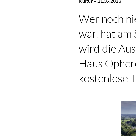
Kultur
–
21.09.2023
Wer noch nie
war, hat am
wird die A
Haus Opherdi
kostenlose T