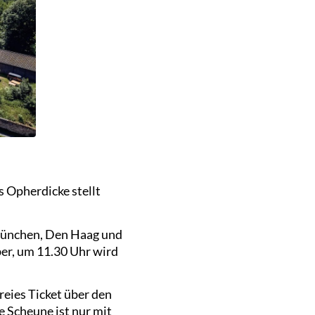
Opherdicke stellt
 München, Den Haag und
ber, um 11.30 Uhr wird
reies Ticket über den
ie Scheune ist nur mit