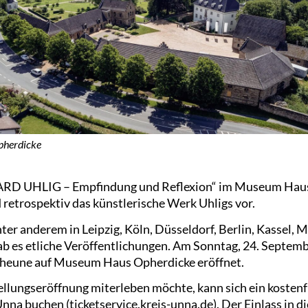
pherdicke
RD UHLIG – Empfindung und Reflexion“ im Museum Haus 
 retrospektiv das künstlerische Werk Uhligs vor.
ter anderem in Leipzig, Köln, Düsseldorf, Berlin, Kassel,
ab es etliche Veröffentlichungen. Am Sonntag, 24. Septem
Scheune auf Museum Haus Opherdicke eröffnet.
ellungseröffnung miterleben möchte, kann sich ein kostenf
Unna buchen (
ticketservice.kreis-unna.de
). Der Einlass in d