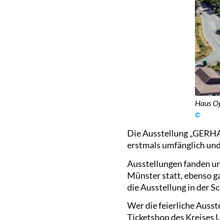
Haus O
©
Die Ausstellung „GERHA
erstmals umfänglich und
Ausstellungen fanden un
Münster statt, ebenso g
die Ausstellung in der 
Wer die feierliche Ausst
Ticketshop des Kreises 