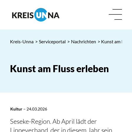
Kreis-Unna
>
Serviceportal
>
Nachrichten
> Kunst am Fluss
Kunst am Fluss erleben
Kultur
–
24.03.2026
Seseke-Region. Ab April lädt der
Lippeverband, der in diesem Jahr sein