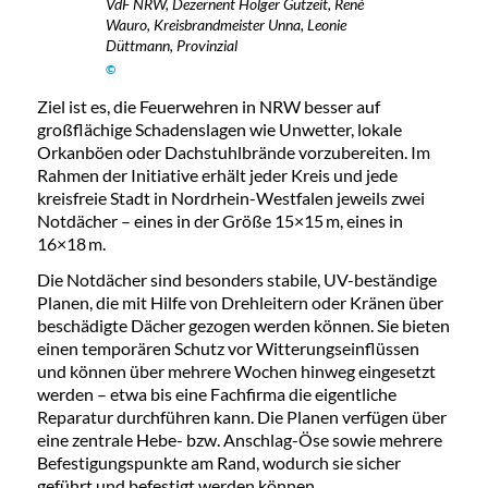
VdF NRW, Dezernent Holger Gutzeit, René
Wauro, Kreisbrandmeister Unna, Leonie
Düttmann, Provinzial
©
Ziel ist es, die Feuerwehren in NRW besser auf
großflächige Schadenslagen wie Unwetter, lokale
Orkanböen oder Dachstuhlbrände vorzubereiten. Im
Rahmen der Initiative erhält jeder Kreis und jede
kreisfreie Stadt in Nordrhein-Westfalen jeweils zwei
Notdächer – eines in der Größe 15×15 m, eines in
16×18 m.
Die Notdächer sind besonders stabile, UV-beständige
Planen, die mit Hilfe von Drehleitern oder Kränen über
beschädigte Dächer gezogen werden können. Sie bieten
einen temporären Schutz vor Witterungseinflüssen
und können über mehrere Wochen hinweg eingesetzt
werden – etwa bis eine Fachfirma die eigentliche
Reparatur durchführen kann. Die Planen verfügen über
eine zentrale Hebe- bzw. Anschlag-Öse sowie mehrere
Befestigungspunkte am Rand, wodurch sie sicher
geführt und befestigt werden können.