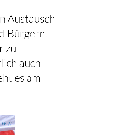
en Austausch
d Bürgern.
r zu
lich auch
eht es am