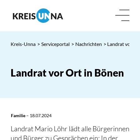
Kreis-Unna
>
Serviceportal
>
Nachrichten
> Landrat vor Or
Landrat vor Ort in Bönen
Familie
–
18.07.2024
Landrat Mario Löhr lädt alle Bürgerinnen
und Bürger zu Gesprächen ein: In der