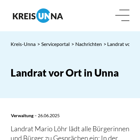
Kreis-Unna
>
Serviceportal
>
Nachrichten
> Landrat vor Or
Landrat vor Ort in Unna
Verwaltung
–
26.06.2025
Landrat Mario Löhr lädt alle Bürgerinnen
und Bürger zu Gesprächen ein: In der