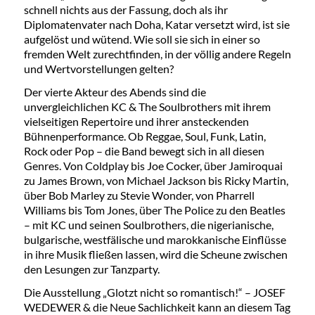
schnell nichts aus der Fassung, doch als ihr
Diplomatenvater nach Doha, Katar versetzt wird, ist sie
aufgelöst und wütend. Wie soll sie sich in einer so
fremden Welt zurechtfinden, in der völlig andere Regeln
und Wertvorstellungen gelten?
Der vierte Akteur des Abends sind die
unvergleichlichen KC & The Soulbrothers mit ihrem
vielseitigen Repertoire und ihrer ansteckenden
Bühnenperformance. Ob Reggae, Soul, Funk, Latin,
Rock oder Pop – die Band bewegt sich in all diesen
Genres. Von Coldplay bis Joe Cocker, über Jamiroquai
zu James Brown, von Michael Jackson bis Ricky Martin,
über Bob Marley zu Stevie Wonder, von Pharrell
Williams bis Tom Jones, über The Police zu den Beatles
– mit KC und seinen Soulbrothers, die nigerianische,
bulgarische, westfälische und marokkanische Einflüsse
in ihre Musik fließen lassen, wird die Scheune zwischen
den Lesungen zur Tanzparty.
Die Ausstellung „Glotzt nicht so romantisch!“ – JOSEF
WEDEWER & die Neue Sachlichkeit kann an diesem Tag