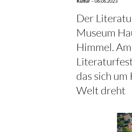
Kultur
–
06.06.2023
Der Literat
Museum Haus
Himmel. Am S
Literaturfes
das sich um 
Welt dreht