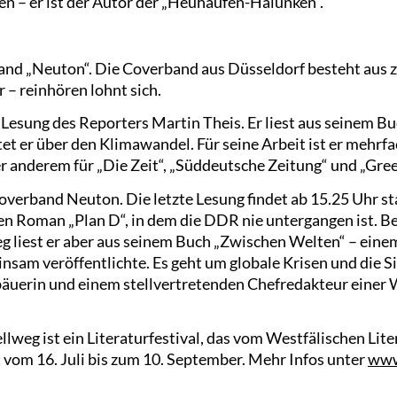
 – er ist der Autor der „Heuhaufen-Halunken“.
Band „Neuton“. Die Coverband aus Düsseldorf besteht aus 
r – reinhören lohnt sich.
e Lesung des Reporters Martin Theis. Er liest aus seinem Buc
et er über den Klimawandel. Für seine Arbeit ist er mehrf
er anderem für „Die Zeit“, „Süddeutsche Zeitung“ und „Gre
Coverband Neuton. Die letzte Lesung findet ab 15.25 Uhr s
den Roman „Plan D“, in dem die DDR nie untergangen ist. B
 liest er aber aus seinem Buch „Zwischen Welten“ – eine
insam veröffentlichte. Es geht um globale Krisen und die S
bäuerin und einem stellvertretenden Chefredakteur einer
weg ist ein Literaturfestival, das vom Westfälischen Lit
ft vom 16. Juli bis zum 10. September. Mehr Infos unter
www