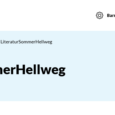
Barr
 LiteraturSommerHellweg
merHellweg