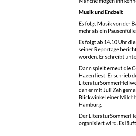
Manche mögen ihn kennen
Musik und Endzeit
Es folgt Musik von der 
mehr als ein Pausenfülle
Es folgt ab 14.10 Uhr di
seiner Reportage bericht
worden. Er schreibt unt
Dann spielt erneut die 
Hagen liest. Er schrieb 
LiteraturSommerHellweg
den er mit Juli Zeh geme
Blickwinkel einer Milch
Hamburg.
Der LiteraturSommerHell
organisiert wird. Es läu