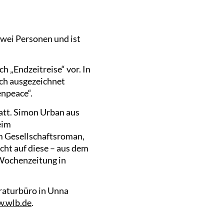
zwei Personen und ist
h „Endzeitreise“ vor. In
ach ausgezeichnet
enpeace“.
tatt. Simon Urban aus
eim
m Gesellschaftsroman,
icht auf diese – aus dem
 Wochenzeitung in
eraturbüro in Unna
.wlb.de
.