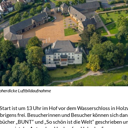
herdicke Luftbildaufnahme
 Start ist um 13 Uhr im Hof vor dem Wasserschloss in Holz
 übrigens frei. Besucherinnen und Besucher können sich da
rbücher „BUNT“ und „So schön ist die Welt“ geschrieben und