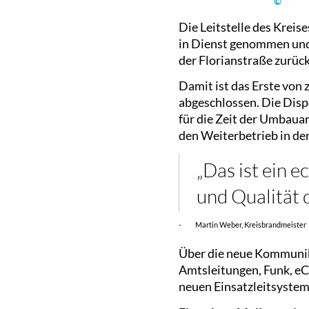
©
Die Leitstelle des Krei
in Dienst genommen und 
der Florianstraße zurüc
Damit ist das Erste von 
abgeschlossen. Die Dis
für die Zeit der Umbaua
den Weiterbetrieb in der 
„Das ist ein e
und Qualität 
- Martin Weber, Kreisbrandmeister
Über die neue Kommunik
Amtsleitungen, Funk, eCa
neuen Einsatzleitsystem