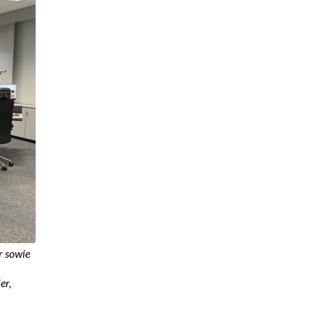
r sowie
er,