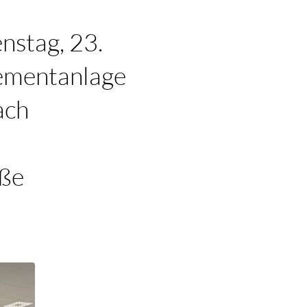
nstag, 23.
ementanlage
ach
aße