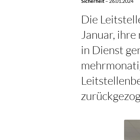
Sicherheit
–
26.01.2024
Die Leitstel
Januar, ihr
in Dienst ge
mehrmonati
Leitstellenb
zurückgezog