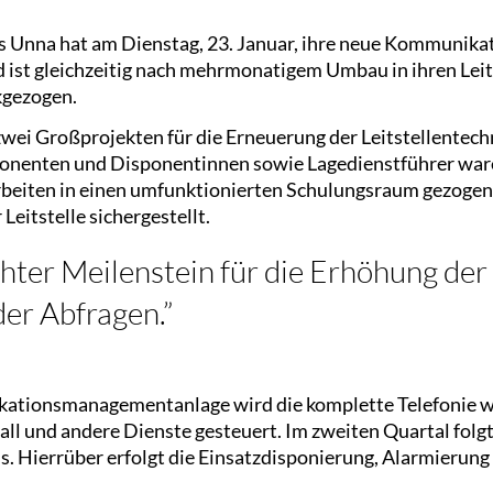
ses Unna hat am Dienstag, 23. Januar, ihre neue Kommun
ist gleichzeitig nach mehrmonatigem Umbau in ihren Leit
kgezogen.
zwei Großprojekten für die Erneuerung der Leitstellentech
ponenten und Disponentinnen sowie Lagedienstführer wa
rbeiten in einen umfunktionierten Schulungsraum gezogen
Leitstelle sichergestellt.
chter Meilenstein für die Erhöhung der
der Abfragen.”
ationsmanagementanlage wird die komplette Telefonie w
ll und andere Dienste gesteuert. Im zweiten Quartal folgt
s. Hierrüber erfolgt die Einsatzdisponierung, Alarmieru