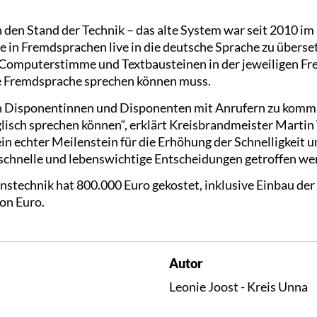
den Stand der Technik – das alte System war seit 2010 im 
 in Fremdsprachen live in die deutsche Sprache zu überse
r Computerstimme und Textbausteinen in der jeweiligen F
se Fremdsprache sprechen können muss.
n Disponentinnen und Disponenten mit Anrufern zu kommu
isch sprechen können“, erklärt Kreisbrandmeister Martin 
ein echter Meilenstein für die Erhöhung der Schnelligkeit 
n schnelle und lebenswichtige Entscheidungen getroffen w
technik hat 800.000 Euro gekostet, inklusive Einbau der 
ion Euro.
Autor
Leonie Joost - Kreis Unna