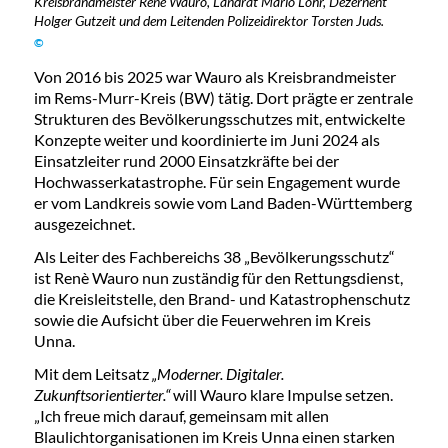
Kreisbrandmeister René Wauro, Landrat Mario Löhr, Dezernent
Holger Gutzeit und dem Leitenden Polizeidirektor Torsten Juds.
©
Von 2016 bis 2025 war Wauro als Kreisbrandmeister
im Rems-Murr-Kreis (BW) tätig. Dort prägte er zentrale
Strukturen des Bevölkerungsschutzes mit, entwickelte
Konzepte weiter und koordinierte im Juni 2024 als
Einsatzleiter rund 2000 Einsatzkräfte bei der
Hochwasserkatastrophe. Für sein Engagement wurde
er vom Landkreis sowie vom Land Baden-Württemberg
ausgezeichnet.
Als Leiter des Fachbereichs 38 „Bevölkerungsschutz“
ist Renè Wauro nun zuständig für den Rettungsdienst,
die Kreisleitstelle, den Brand- und Katastrophenschutz
sowie die Aufsicht über die Feuerwehren im Kreis
Unna.
Mit dem Leitsatz
„Moderner. Digitaler.
Zukunftsorientierter.“
will Wauro klare Impulse setzen.
„Ich freue mich darauf, gemeinsam mit allen
Blaulichtorganisationen im Kreis Unna einen starken