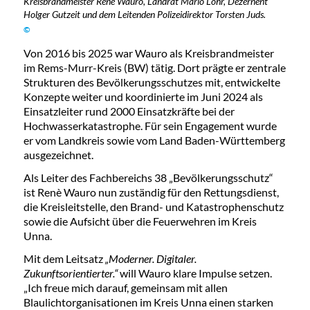
Kreisbrandmeister René Wauro, Landrat Mario Löhr, Dezernent
Holger Gutzeit und dem Leitenden Polizeidirektor Torsten Juds.
©
Von 2016 bis 2025 war Wauro als Kreisbrandmeister
im Rems-Murr-Kreis (BW) tätig. Dort prägte er zentrale
Strukturen des Bevölkerungsschutzes mit, entwickelte
Konzepte weiter und koordinierte im Juni 2024 als
Einsatzleiter rund 2000 Einsatzkräfte bei der
Hochwasserkatastrophe. Für sein Engagement wurde
er vom Landkreis sowie vom Land Baden-Württemberg
ausgezeichnet.
Als Leiter des Fachbereichs 38 „Bevölkerungsschutz“
ist Renè Wauro nun zuständig für den Rettungsdienst,
die Kreisleitstelle, den Brand- und Katastrophenschutz
sowie die Aufsicht über die Feuerwehren im Kreis
Unna.
Mit dem Leitsatz
„Moderner. Digitaler.
Zukunftsorientierter.“
will Wauro klare Impulse setzen.
„Ich freue mich darauf, gemeinsam mit allen
Blaulichtorganisationen im Kreis Unna einen starken