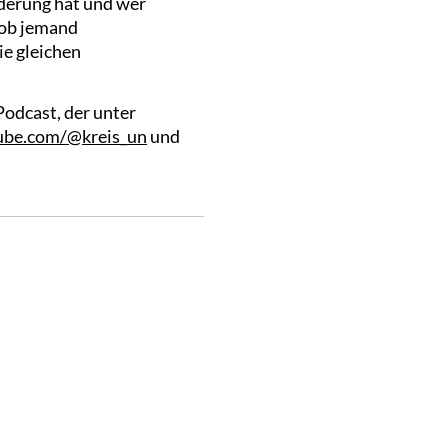
nderung hat und wer
, ob jemand
ie gleichen
Podcast, der unter
be.com/@kreis_un
und