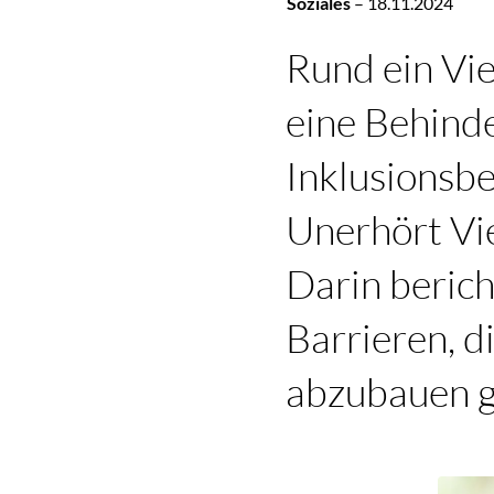
Soziales
–
18.11.2024
Rund ein Vi
eine Behinde
Inklusionsb
Unerhört Vie
Darin bericht
Barrieren, d
abzubauen gi