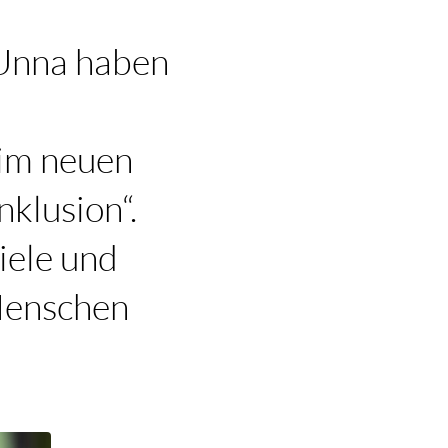
 Unna haben
 im neuen
klusion“.
Ziele und
 Menschen