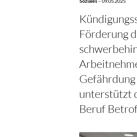
Soziales
–
09.05.2025
Kündigungss
Förderung d
schwerbehin
Arbeitnehme
Gefährdung d
unterstützt 
Beruf Betrof