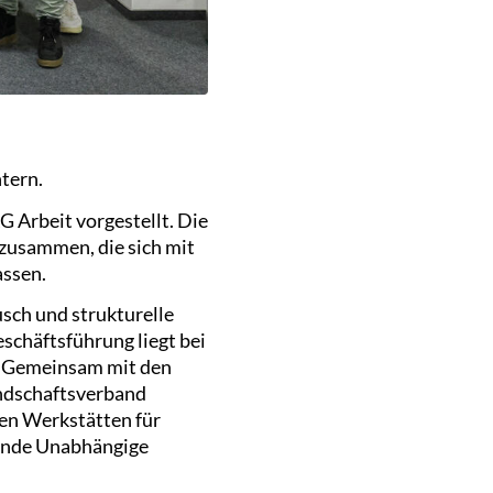
tern.
G Arbeit vorgestellt. Die
zusammen, die sich mit
assen.
sch und strukturelle
chäftsführung liegt bei
). Gemeinsam mit den
ndschaftsverband
den Werkstätten für
zende Unabhängige