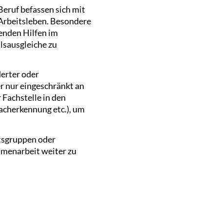
eruf befassen sich mit
Arbeitsleben. Besondere
enden Hilfen im
ilsausgleiche zu
derter oder
r nur eingeschränkt an
 Fachstelle in den
racherkennung etc.), um
itsgruppen oder
menarbeit weiter zu