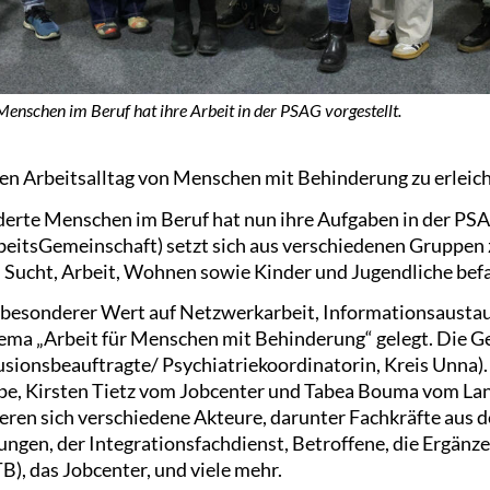
 Menschen im Beruf hat ihre Arbeit in der PSAG vorgestellt.
en Arbeitsalltag von Menschen mit Behinderung zu erleich
derte Menschen im Beruf hat nun ihre Aufgaben in der PSA
eitsGemeinschaft) setzt sich aus verschiedenen Gruppen 
 Sucht, Arbeit, Wohnen sowie Kinder und Jugendliche bef
 besonderer Wert auf Netzwerkarbeit, Informationsaustau
a „Arbeit für Menschen mit Behinderung“ gelegt. Die Ges
usionsbeauftragte/ Psychiatriekoordinatorin, Kreis Unna
pe, Kirsten Tietz vom Jobcenter und Tabea Bouma vom La
eren sich verschiedene Akteure, darunter Fachkräfte aus 
gen, der Integrationsfachdienst, Betroffene, die Ergän
B), das Jobcenter, und viele mehr.