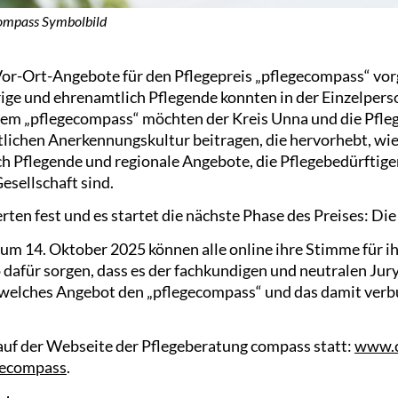
ompass Symbolbild
Vor-Ort-Angebote für den Pflegepreis „pflegecompass“ vo
ge und ehrenamtlich Pflegende konnten in der Einzelper
dem „pflegecompass“ möchten der Kreis Unna und die Pfl
tlichen Anerkennungskultur beitragen, die hervorhebt, wie
h Pflegende und regionale Angebote, die Pflegebedürftig
esellschaft sind.
rten fest und es startet die nächste Phase des Preises: D
m 14. Oktober 2025 können alle online ihre Stimme für ih
afür sorgen, dass es der fachkundigen und neutralen Jury
, welches Angebot den „pflegecompass“ und das damit ver
uf der Webseite der Pflegeberatung compass statt:
www.
gecompass
.