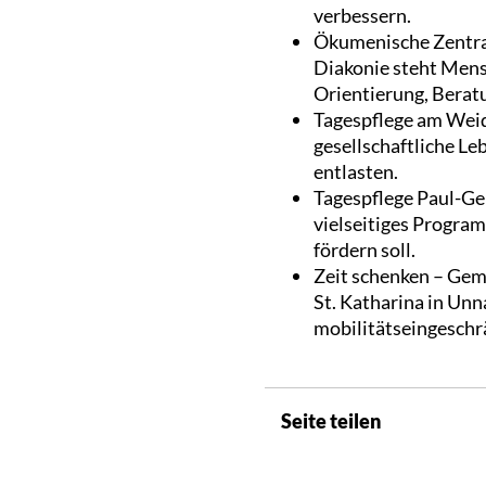
verbessern.
Ökumenische Zentral
Diakonie steht Mens
Orientierung, Berat
Tagespflege am Weide
gesellschaftliche Le
entlasten.
Tagespflege Paul-Ge
vielseitiges Program
fördern soll.
Zeit schenken – Gem
St. Katharina in Unn
mobilitätseingeschrän
Seite teilen