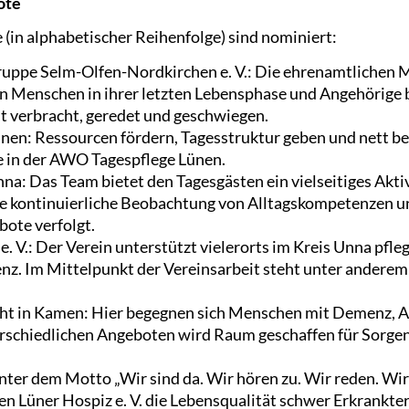
ote
(in alphabetischer Reihenfolge) sind nominiert:
ppe Selm-Olfen-Nordkirchen e. V.: Die ehrenamtlichen M
en Menschen in ihrer letzten Lebensphase und Angehörig
 verbracht, geredet und geschwiegen.
en: Ressourcen fördern, Tagesstruktur geben und nett be
le in der AWO Tagespflege Lünen.
a: Das Team bietet den Tagesgästen ein vielseitiges Akti
die kontinuierliche Beobachtung von Alltagskompetenzen 
ote verfolgt.
. V.: Der Verein unterstützt vielerorts im Kreis Unna pfl
. Im Mittelpunkt der Vereinsarbeit steht unter andere
ht in Kamen: Hier begegnen sich Menschen mit Demenz, A
rschiedlichen Angeboten wird Raum geschaffen für Sorge
Unter dem Motto „Wir sind da. Wir hören zu. Wir reden. Wi
 Lüner Hospiz e. V. die Lebensqualität schwer Erkrankte