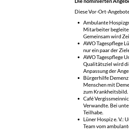
Die nominierten Angeb
Diese Vor-Ort-Angebote 
Ambulante Hospizgru
Mitarbeiter begleit
Gemeinsam wird Zeit
AWO Tagespflege Lün
nur ein paar der Zie
AWO Tagespflege Unn
Qualitätsziel wird 
Anpassung der Angeb
Bürgerhilfe Demenz e
Menschen mit Demenz
zum Krankheitsbild.
Café Vergissmeinnic
Verwandte. Bei unte
Teilhabe.
Lüner Hospiz e. V.: 
Team vom ambulanten