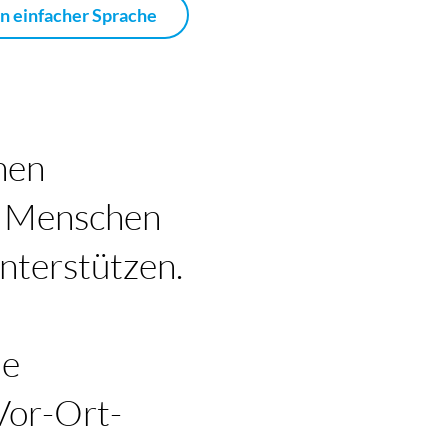
in einfacher Sprache
nen
e Menschen
nterstützen.
me
Vor-Ort-