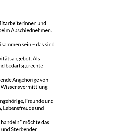
itarbeiterinnen und
e beim Abschiednehmen.
isammen sein – das sind
vitätsangebot. Als
und bedarfsgerechte
egende Angehörige von
m Wissensvermittlung
ngehörige, Freunde und
n, Lebensfreude und
r handeln.“ möchte das
r und Sterbender