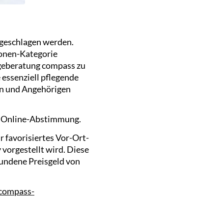
rgeschlagen werden.
sonen-Kategorie
egeberatung compass zu
 essenziell pflegende
en und Angehörigen
ie Online-Abstimmung.
r favorisiertes Vor-Ort-
 vorgestellt wird. Diese
bundene Preisgeld von
compass-