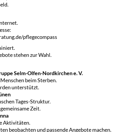
eld.
nternet.
resse:
atung.de/pflegecompass
iniert.
ebote stehen zur Wahl.
uppe Selm-Olfen-Nordkirchen e. V.
n Menschen beim Sterben.
den unterstützt.
ünen
chen Tages-Struktur.
r gemeinsame Zeit.
Unna
e Aktivitäten.
keiten beobachten und passende Angebote machen.