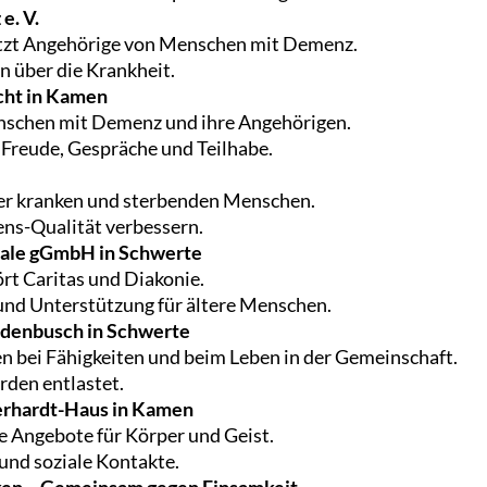
e. V.
ützt Angehörige von Menschen mit Demenz.
n über die Krankheit.
cht in Kamen
enschen mit Demenz und ihre Angehörigen.
 Freude, Gespräche und Teilhabe.
er kranken und sterbenden Menschen.
bens-Qualität verbessern.
ale gGmbH in Schwerte
rt Caritas und Diakonie.
 und Unterstützung für ältere Menschen.
denbusch in Schwerte
n bei Fähigkeiten und beim Leben in der Gemeinschaft.
den entlastet.
erhardt-Haus in Kamen
e Angebote für Körper und Geist.
und soziale Kontakte.
nken – Gemeinsam gegen Einsamkeit