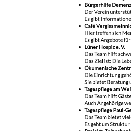
Bürgerhilfe Demenz 
Der Verein unterst
Es gibt Informatione
Café Vergissmeinni
Hier treffen sich M
Es gibt Angebote für
Lüner Hospiz e. V.
Das Team hilft schw
Das Ziel ist: Die Le
Ökumenische Zentr
Die Einrichtung gehö
Sie bietet Beratung
Tagespflege am Wei
Das Team hilft Gäste
Auch Angehörige wer
Tagespflege Paul-G
Das Team bietet viel
Es geht um Struktur 
Projekt: Zeit sche