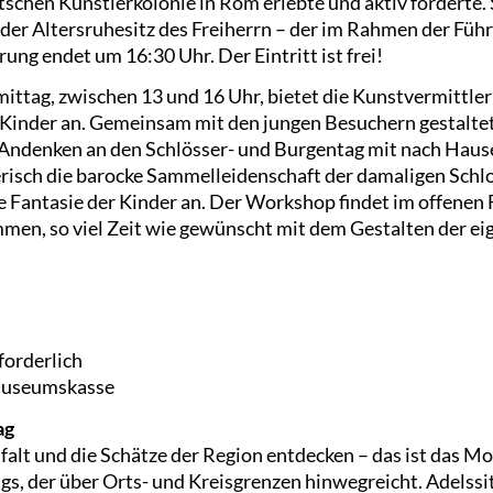
tschen Künstlerkolonie in Rom erlebte und aktiv förderte. 
der Altersruhesitz des Freiherrn – der im Rahmen der Führ
ng endet um 16:30 Uhr. Der Eintritt ist frei!
ittag, zwischen 13 und 16 Uhr, bietet die Kunstvermittle
Kinder an. Gemeinsam mit den jungen Besuchern gestaltet 
Andenken an den Schlösser- und Burgentag mit nach Ha
lerisch die barocke Sammelleidenschaft der damaligen Schl
e Fantasie der Kinder an. Der Workshop findet im offenen 
kommen, so viel Zeit wie gewünscht mit dem Gestalten de
orderlich
 Museumskasse
ag
lfalt und die Schätze der Region entdecken – das ist das 
gs, der über Orts- und Kreisgrenzen hinwegreicht. Adelssi