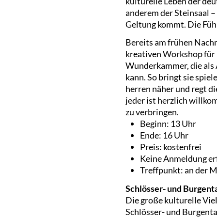
kulturelle Leben der deu
anderem der Steinsaal – 
Geltung kommt. Die Führu
Bereits am frühen Nachm
kreativen Workshop für 
Wunderkammer, die als 
kann. So bringt sie spie
herren näher und regt di
jeder ist herzlich will
zu verbringen.
Beginn: 13 Uhr
Ende: 16 Uhr
Preis: kostenfrei
Keine Anmeldung erf
Treffpunkt: an der
Schlösser- und Burgent
Die große kulturelle Vie
Schlösser- und Burgenta