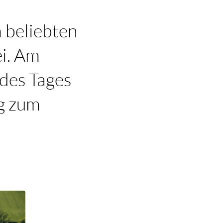
 beliebten
ei. Am
r des Tages
ng zum