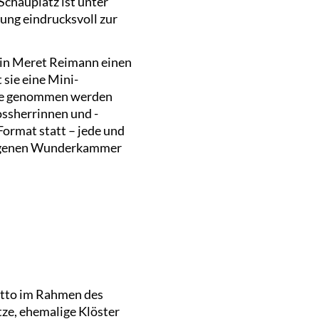
Schauplatz ist unter
ung eindrucksvoll zur
rin Meret Reimann einen
sie eine Mini-
use genommen werden
ossherrinnen und -
Format statt – jede und
r eigenen Wunderkammer
Motto im Rahmen des
tze, ehemalige Klöster