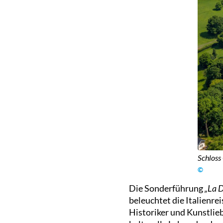
Schloss
©
Die Sonderführung
„
La D
beleuchtet die Italienre
Historiker und Kunstlie