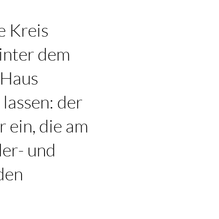
e Kreis
hinter dem
 Haus
lassen: der
 ein, die am
der- und
den