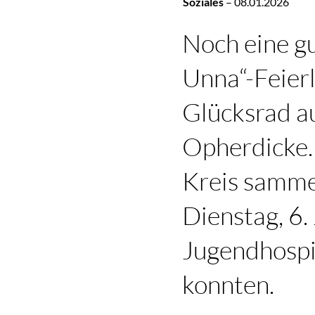
Soziales
–
08.01.2026
Noch eine gu
Unna“-Feierl
Glücksrad a
Opherdicke. 
Kreis samme
Dienstag, 6
Jugendhospi
konnten.