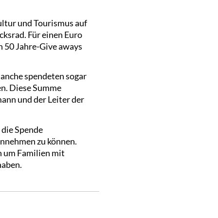
ultur und Tourismus auf
ksrad. Für einen Euro
n 50 Jahre-Give aways
manche spendeten sogar
men. Diese Summe
ann und der Leiter der
 die Spende
gennehmen zu können.
n um Familien mit
haben.