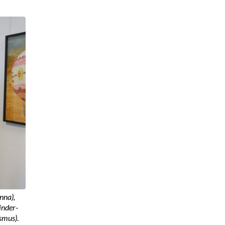
nna),
inder-
smus).