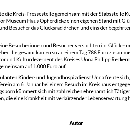
e die Kreis-Pressestelle gemeinsam mit der Stabsstelle K
r Museum Haus Opherdicke einen eigenen Stand mit Glüc
und Besucher das Glücksrad drehen und eins der begehrte
eine Besucherinnen und Besucher versuchten ihr Glück – 
rehen. Insgesamt kamen so an einem Tag 788 Euro zusam
tor und Kulturdezernent des Kreises Unna Philipp Reckerm
gemeinsam auf 1.000 Euro auf.
lanten Kinder- und Jugendhospizdienst Unna freute sich,
 Verein am 6. Januar bei einem Besuch im Kreishaus entge
gsborn kümmert sich mit zahlreichen ehrenamtlich Tätige
n, die eine Krankheit mit verkürzender Lebenserwartung 
Autor