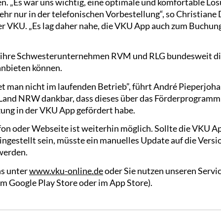
n. „Es war uns wichtig, eine optimale und komfortable Lö
mehr nur in der telefonischen Vorbestellung“, so Christiane 
 VKU. „Es lag daher nahe, die VKU App auch zum Buchung
 ihre Schwesterunternehmen RVM und RLG bundesweit die 
anbieten können.
et man nicht im laufenden Betrieb”, führt André Pieperjoh
m Land NRW dankbar, dass dieses über das Förderprogra
zung in der VKU App gefördert habe.
fon oder Webseite ist weiterhin möglich. Sollte die VKU Ap
ngestellt sein, müsste ein manuelles Update auf die Ver
werden.
ns unter
www.vku-online.de
oder Sie nutzen unseren Servi
m Google Play Store oder im App Store).