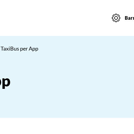
Barr
 TaxiBus per App
pp