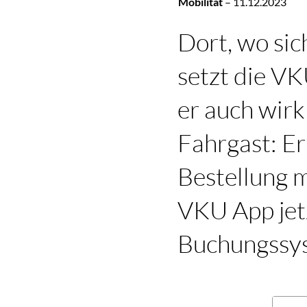
Mobilität
–
11.12.2023
Dort, wo sic
setzt die VK
er auch wirk
Fahrgast: Er
Bestellung m
VKU App jet
Buchungssy