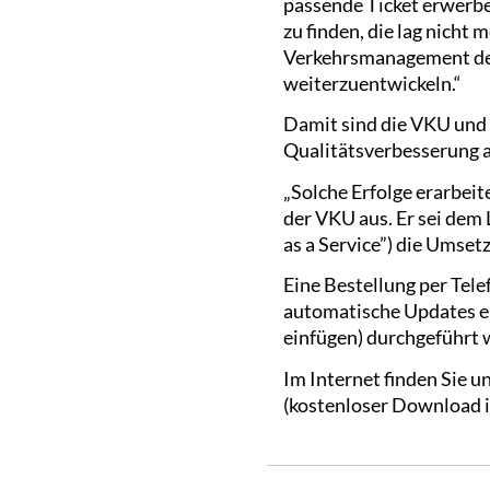
passende Ticket erwerbe
zu finden, die lag nicht 
Verkehrsmanagement der
weiterzuentwickeln.“
Damit sind die VKU und
Qualitätsverbesserung 
„Solche Erfolge erarbeit
der VKU aus. Er sei de
as a Service”) die Umset
Eine Bestellung per Tele
automatische Updates ei
einfügen) durchgeführt 
Im Internet finden Sie u
(kostenloser Download i