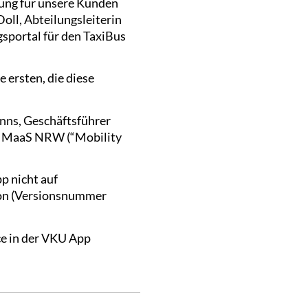
sung für unsere Kunden
Doll, Abteilungsleiterin
sportal für den TaxiBus
ersten, die diese
anns, Geschäftsführer
mm MaaS NRW (“Mobility
p nicht auf
sion (Versionsnummer
ce in der VKU App