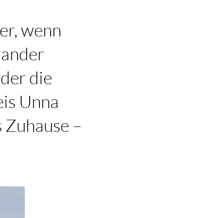
ter, wenn
nander
oder die
eis Unna
s Zuhause –