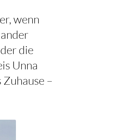
ter, wenn
nander
oder die
eis Unna
s Zuhause –