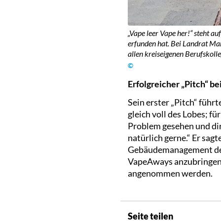
„Vape leer Vape her!“ steht a
erfunden hat. Bei Landrat Mar
allen kreiseigenen Berufskoll
©
Erfolgreicher „Pitch“ be
Sein erster „Pitch“ führt
gleich voll des Lobes; f
Problem gesehen und dir
natürlich gerne.“ Er sa
Gebäudemanagement der 
VapeAways anzubringen u
angenommen werden.
Seite teilen