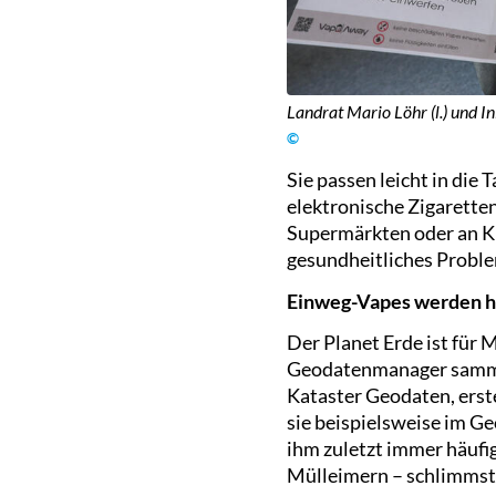
Landrat Mario Löhr (l.) und In
©
Sie passen leicht in die
elektronische Zigaretten,
Supermärkten oder an Kio
gesundheitliches Proble
Einweg-Vapes werden hä
Der Planet Erde ist für
Geodatenmanager sammel
Kataster Geodaten, erst
sie beispielsweise im Ge
ihm zuletzt immer häufig
Mülleimern – schlimmste