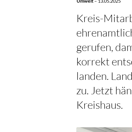
Umwelt
–
13.05.2025
Kreis-Mitarb
ehrenamtlich
gerufen, dam
korrekt ent
landen. Land
zu. Jetzt h
Kreishaus.