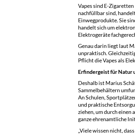
Vapes sind E-Zigaretten
nachfüllbar sind, handel
Einwegprodukte. Sie sind
handelt sich um elektron
Elektrogeräte fachgerec
Genau darin liegt laut 
unpraktisch. Gleichzeiti
Pflicht die Vapes als El
Erfindergeist für Natu
Deshalb ist Marius Schä
Sammelbehältern umfunkt
An Schulen, Sportplätzen
und praktische Entsorgun
ziehen, um durch einen a
ganze ehrenamtliche Ini
„Viele wissen nicht, das