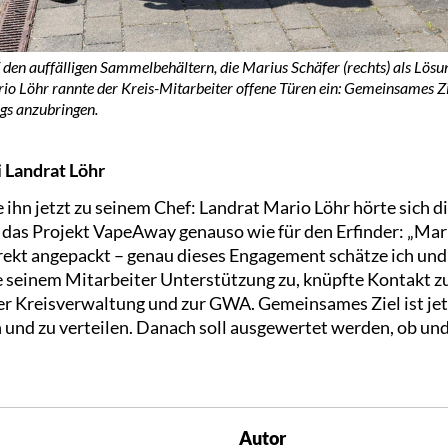
uf den auffälligen Sammelbehältern, die Marius Schäfer (rechts) als Lö
io Löhr rannte der Kreis-Mitarbeiter offene Türen ein: Gemeinsames Zi
egs anzubringen.
i Landrat Löhr
e ihn jetzt zu seinem Chef: Landrat Mario Löhr hörte sich d
ür das Projekt VapeAway genauso wie für den Erfinder: „Mar
ekt angepackt – genau dieses Engagement schätze ich und 
gte seinem Mitarbeiter Unterstützung zu, knüpfte Kontakt 
Kreisverwaltung und zur GWA. Gemeinsames Ziel ist jetzt
nd zu verteilen. Danach soll ausgewertet werden, ob und 
Autor