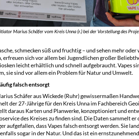
itiator Marius Schäfer vom Kreis Unna (r.) bei der Vorstellung des Proje
 Tasche, schmecken süß und fruchtig – und sehen mehr oder 
 erfreuen sich vor allem bei Jugendlichen großer Beliebthei
sken leicht erhältlich und schnell aufgebraucht. Vapes sin
m, sie sind vor allem ein Problem für Natur und Umwelt.
ufig falsch entsorgt
 Marius Schäfer aus Wickede (Ruhr) gewissermaßen Handwe
t der 27-Jährige für den Kreis Unna im Fachbereich Geo
ellt daraus Karten und Planwerke, konzeptioniert und entw
oservice des Kreises zu finden sind. Die Daten sammelt er 
er aufgefallen, dass Vapes falsch entsorgt werden. Sie land
nfalls sogar in der Natur. Und das ist ein ernstzunehmen