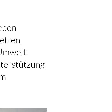
Leben
etten,
 Umwelt
nterstützung
em