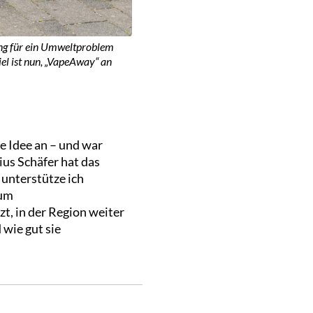
sung für ein Umweltproblem
el ist nun, „VapeAway“ an
ie Idee an – und war
ius Schäfer hat das
unterstütze ich
zum
, in der Region weiter
wie gut sie