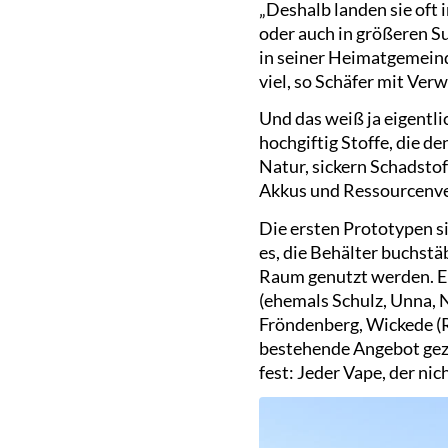
„Deshalb landen sie oft 
oder auch in größeren S
in seiner Heimatgemeind
viel, so Schäfer mit Ver
Und das weiß ja eigentl
hochgiftig Stoffe, die 
Natur, sickern Schadsto
Akkus und Ressourcenv
Die ersten Prototypen sin
es, die Behälter buchstä
Raum genutzt werden. Er
(ehemals Schulz, Unna, 
Fröndenberg, Wickede (
bestehende Angebot gezi
fest: Jeder Vape, der nic