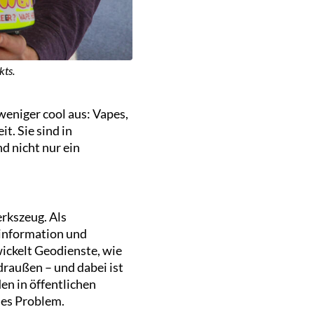
kts.
weniger cool aus: Vapes,
t. Sie sind in
d nicht nur ein
rkszeug. Als
information und
ickelt Geodienste, wie
draußen – und dabei ist
en in öffentlichen
des Problem.