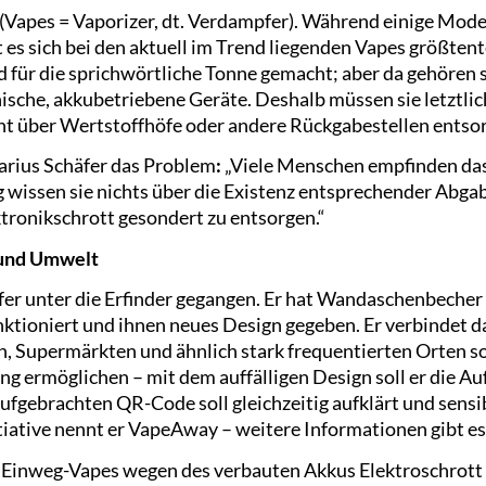
 (Vapes = Vaporizer, dt. Verdampfer). Während einige Mode
t es sich bei den aktuell im Trend liegenden Vapes größten
 für die sprichwörtliche Tonne gemacht; aber da gehören sie
ische, akkubetriebene Geräte. Deshalb müssen sie letztlic
ht über Wertstoffhöfe oder andere Rückgabestellen entso
Marius Schäfer das Problem
:
„Viele Menschen empfinden das
g wissen sie nichts über die Existenz entsprechender Abgab
ektronikschrott gesondert zu entsorgen.“
r und Umwelt
fer unter die Erfinder gegangen. Er hat Wandaschenbecher
ioniert und ihnen neues Design gegeben. Er verbindet d
, Supermärkten und ähnlich stark frequentierten Orten sol
g ermöglichen – mit dem auffälligen Design soll er die A
ufgebrachten QR-Code soll gleichzeitig aufklärt und sensib
tiative nennt er VapeAway – weitere Informationen gibt es
s Einweg-Vapes wegen des verbauten Akkus Elektroschrott s