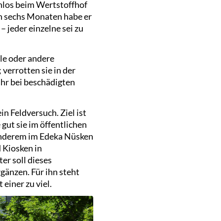
enlos beim Wertstoffhof
en sechs Monaten habe er
 jeder einzelne sei zu
le oder andere
verrotten sie in der
hr bei beschädigten
in Feldversuch. Ziel ist
gut sie im öffentlichen
 anderem im Edeka Nüsken
 Kiosken in
r soll dieses
gänzen. Für ihn steht
 einer zu viel.