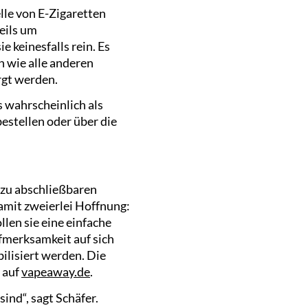
lle von E-Zigaretten
teils um
 keinesfalls rein. Es
h wie alle anderen
rgt werden.
 wahrscheinlich als
estellen oder über die
 zu abschließbaren
amit zweierlei Hoffnung:
len sie eine einfache
ufmerksamkeit auf sich
ilisiert werden. Die
 auf
vapeaway.de
.
ind“, sagt Schäfer.