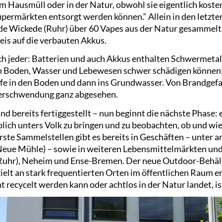
im Hausmüll oder in der Natur, obwohl sie eigentlich kost
upermärkten entsorgt werden können.“ Allein in den letzt
e Wickede (Ruhr) über 60 Vapes aus der Natur gesammelt –
weis auf die verbauten Akkus.
ich jeder: Batterien und auch Akkus enthalten Schwermetal
den Boden, Wasser und Lebewesen schwer schädigen können; 
ffe in den Boden und dann ins Grundwasser. Von Brandgefa
erschwendung ganz abgesehen.
d bereits fertiggestellt – nun beginnt die nächste Phase: e
blich unters Volk zu bringen und zu beobachten, ob und wie 
ste Sammelstellen gibt es bereits in Geschäften – unter
Neue Mühle) – sowie in weiteren Lebensmittelmärkten und
Ruhr), Neheim und Ense-Bremen. Der neue Outdoor-Behälte
elt an stark frequentierten Orten im öffentlichen Raum er
ht recycelt werden kann oder achtlos in der Natur landet, ist