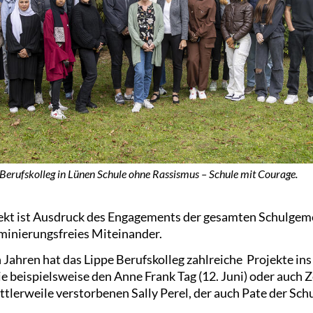
e Berufskolleg in Lünen Schule ohne Rassismus – Schule mit Courage.
kt ist Ausdruck des Engagements der gesamten Schulgeme
iminierungsfreies Miteinander.
 Jahren hat das Lippe Berufskolleg zahlreiche Projekte in
ie beispielsweise den Anne Frank Tag (12. Juni) oder auch
tlerweile verstorbenen Sally Perel, der auch Pate der Schul