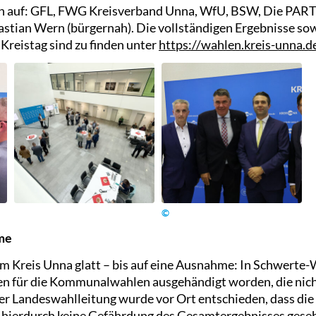
en auf: GFL, FWG Kreisverband Unna, WfU, BSW, Die PART
stian Wern (bürgernah). Die vollständigen Ergebnisse sow
 Kreistag sind zu finden unter
https://wahlen.kreis-unna.d
©
me
im Kreis Unna glatt – bis auf eine Ausnahme: In Schwerte-
n für die Kommunalwahlen ausgehändigt worden, die nich
r Landeswahlleitung wurde vor Ort entschieden, dass di
l hierdurch keine Gefährdung des Gesamtergebnisses gese