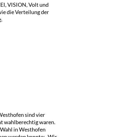
EI, VISION, Volt und
ie die Verteilung der
e
.
Westhofen sind vier
t wahlberechtig waren.
e Wahl in Westhofen
hen werden konnte: „Wir