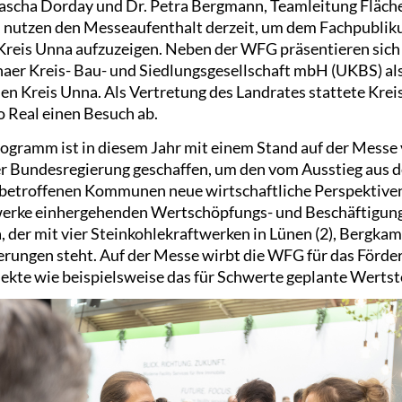
scha Dorday und Dr. Petra Bergmann, Teamleitung Fläch
nutzen den Messeaufenthalt derzeit, um dem Fachpublikum
reis Unna aufzuzeigen. Neben der WFG präsentieren sich 
er Kreis- Bau- und Siedlungsgesellschaft mbH (UKBS) al
den Kreis Unna. Als Vertretung des Landrates stattete Krei
o Real einen Besuch ab.
ogramm ist in diesem Jahr mit einem Stand auf der Messe 
 Bundesregierung geschaffen, um den vom Ausstieg aus d
betroffenen Kommunen neue wirtschaftliche Perspektiven 
erke einhergehenden Wertschöpfungs- und Beschäftigung
 der mit vier Steinkohlekraftwerken in Lünen (2), Bergkam
rungen steht. Auf der Messe wirbt die WFG für das Förd
ojekte wie beispielsweise das für Schwerte geplante Werts