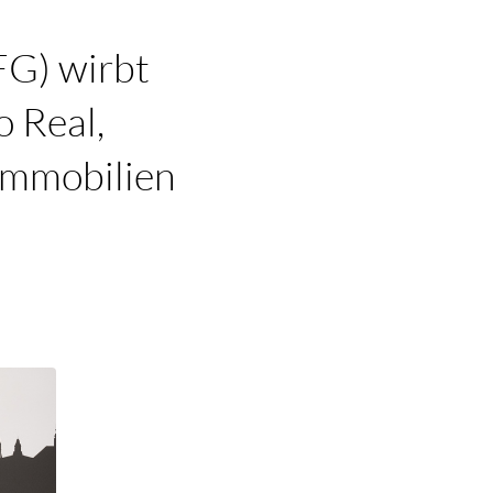
FG) wirbt
o Real,
immobilien