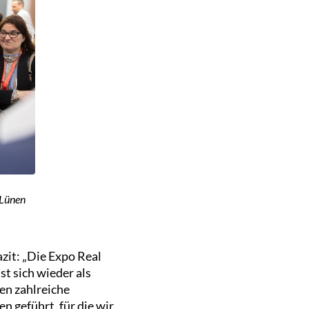
 Lünen
zit: „Die Expo Real
t sich wieder als
en zahlreiche
 geführt, für die wir