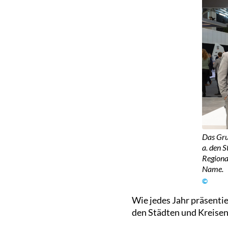
Das Gru
a. den 
Regiona
Name.
©
Wie jedes Jahr präsent
den Städten und Kreisen