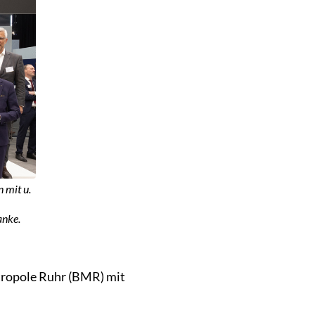
 mit u.
anke.
tropole Ruhr (BMR) mit