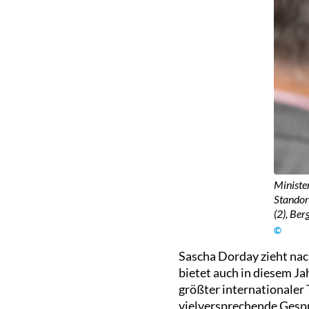
Ministe
Standor
(2), Be
©
Sascha Dorday zieht nac
bietet auch in diesem J
größter internationaler 
vielversprechende Gespr