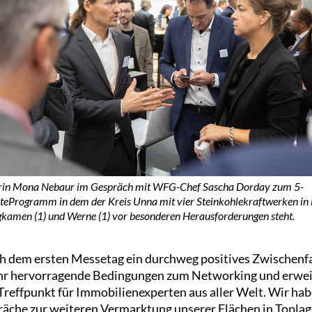
rin Mona Nebaur im Gespräch mit WFG-Chef Sascha Dorday zum 5-
teProgramm in dem der Kreis Unna mit vier Steinkohlekraftwerken in
rgkamen (1) und Werne (1) vor besonderen Herausforderungen steht.
h dem ersten Messetag ein durchweg positives Zwischenfa
ahr hervorragende Bedingungen zum Networking und erweis
Treffpunkt für Immobilienexperten aus aller Welt. Wir hab
äche zur weiteren Vermarktung unserer Flächen in Toplagen