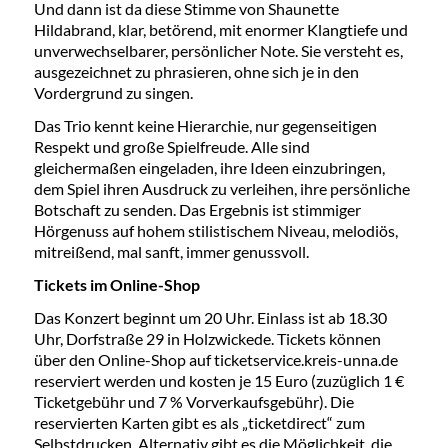
Und dann ist da diese Stimme von Shaunette
Hildabrand, klar, betörend, mit enormer Klangtiefe und
unverwechselbarer, persönlicher Note. Sie versteht es,
ausgezeichnet zu phrasieren, ohne sich je in den
Vordergrund zu singen.
Das Trio kennt keine Hierarchie, nur gegenseitigen
Respekt und große Spielfreude. Alle sind
gleichermaßen eingeladen, ihre Ideen einzubringen,
dem Spiel ihren Ausdruck zu verleihen, ihre persönliche
Botschaft zu senden. Das Ergebnis ist stimmiger
Hörgenuss auf hohem stilistischem Niveau, melodiös,
mitreißend, mal sanft, immer genussvoll.
Tickets im Online-Shop
Das Konzert beginnt um 20 Uhr. Einlass ist ab 18.30
Uhr, Dorfstraße 29 in Holzwickede. Tickets können
über den Online-Shop auf ticketservice.kreis-unna.de
reserviert werden und kosten je 15 Euro (zuzüglich 1 €
Ticketgebühr und 7 % Vorverkaufsgebühr). Die
reservierten Karten gibt es als „ticketdirect“ zum
Selbstdrucken. Alternativ gibt es die Möglichkeit, die