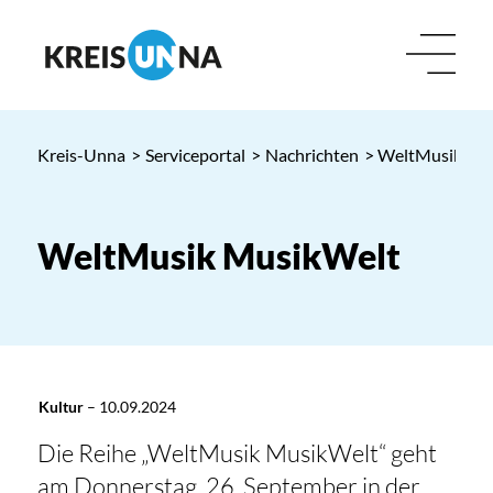
Kreis-Unna
>
Serviceportal
>
Nachrichten
> WeltMusik Mu
WeltMusik MusikWelt
Kultur
–
10.09.2024
Die Reihe „WeltMusik MusikWelt“ geht
am Donnerstag, 26. September in der