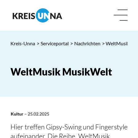
Kreis-Unna
>
Serviceportal
>
Nachrichten
> WeltMusik Mu
WeltMusik MusikWelt
Kultur
–
25.02.2025
Hier treffen Gipsy-Swing und Fingerstyle
aufeinander. Die Reihe „WeltMusik