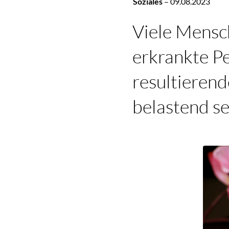
Soziales
–
09.08.2023
Viele Mensc
erkrankte P
resultierend
belastend se