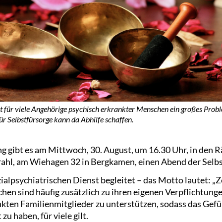
st für viele Angehörige psychisch erkrankter Menschen ein großes Probl
r Selbstfürsorge kann da Abhilfe schaffen.
ng gibt es am Mittwoch, 30. August, um 16.30 Uhr, in den 
ahl, am Wiehagen 32 in Bergkamen, einen Abend der Selbs
lpsychiatrischen Dienst begleitet – das Motto lautet: „Ze
hen sind häufig zusätzlich zu ihren eigenen Verpflichtung
kten Familienmitglieder zu unterstützen, sodass das Gefüh
 zu haben, für viele gilt.