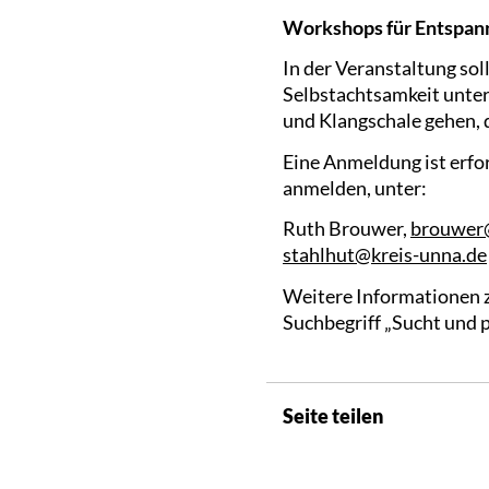
Workshops für Entspan
In der Veranstaltung sol
Selbstachtsamkeit unte
und Klangschale gehen,
Eine Anmeldung ist erfor
anmelden, unter:
Ruth Brouwer,
brouwer@
stahlhut@kreis-unna.de
Weitere Informationen z
Suchbegriff „Sucht und 
Seite teilen