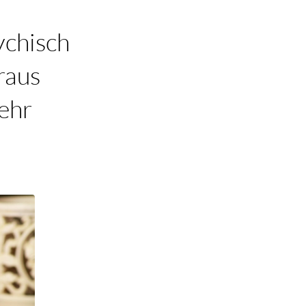
ychisch
raus
sehr