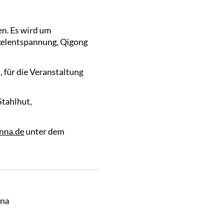
en. Es wird um
kelentspannung, Qigong
, für die Veranstaltung
Stahlhut,
nna.de
unter dem
nna