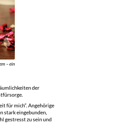
em – ein
Räumlichkeiten der
tfürsorge.
it für mich“. Angehörige
en stark eingebunden,
l gestresst zu sein und