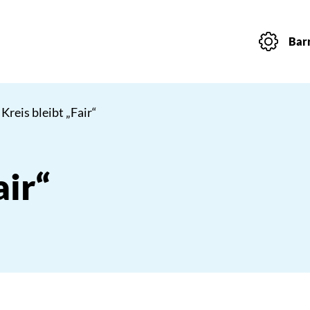
Barr
 Kreis bleibt „Fair“
air“