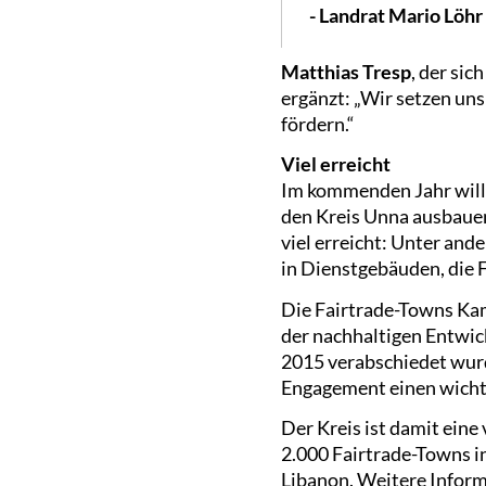
- Landrat Mario Löhr
Matthias Tresp
, der si
ergänzt: „Wir setzen uns 
fördern.“
Viel erreicht
Im kommenden Jahr will
den Kreis Unna ausbauen
viel erreicht: Unter and
in Dienstgebäuden, die 
Die Fairtrade-Towns Ka
der nachhaltigen Entwic
2015 verabschiedet wurd
Engagement einen wicht
Der Kreis ist damit ein
2.000 Fairtrade-Towns i
Libanon. Weitere Inform