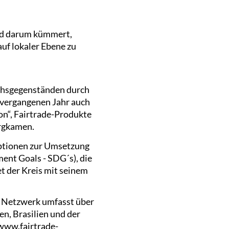
end darum kümmert,
auf lokaler Ebene zu
uchsgegenständen durch
 vergangenen Jahr auch
on“, Fairtrade-Produkte
ergkamen.
ptionen zur Umsetzung
ent Goals - SDG´s), die
t der Kreis mit seinem
le Netzwerk umfasst über
n, Brasilien und der
www.fairtrade-