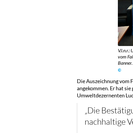
V.l.n.r
vom Fai
Banner.
©
Die Auszeichnung vom Fa
angekommen. Er hat sie
Umweltdezernenten Ludw
„Die Bestätig
nachhaltige V