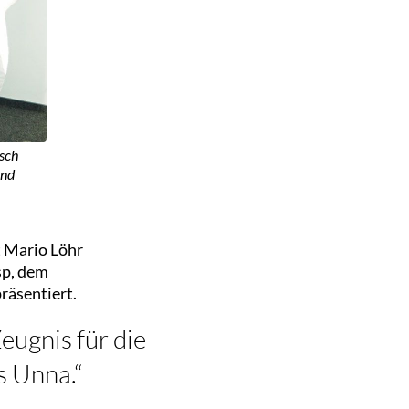
asch
und
t Mario Löhr
sp, dem
räsentiert.
eugnis für die
s Unna.“