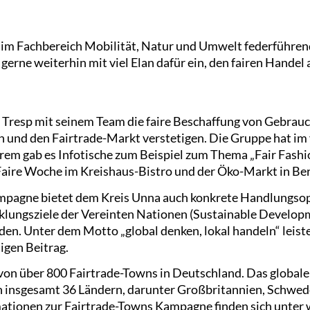
ch im Fachbereich Mobilität, Natur und Umwelt federführ
gerne weiterhin mit viel Elan dafür ein, den fairen Handel 
 Tresp mit seinem Team die faire Beschaffung von Gebra
 und den Fairtrade-Markt verstetigen. Die Gruppe hat im
erem gab es Infotische zum Beispiel zum Thema „Fair Fashi
Faire Woche im Kreishaus-Bistro und der Öko-Markt in B
mpagne bietet dem Kreis Unna auch konkrete Handlungso
klungsziele der Vereinten Nationen (Sustainable Developm
en. Unter dem Motto „global denken, lokal handeln“ leiste
igen Beitrag.
e von über 800 Fairtrade-Towns in Deutschland. Das globa
n insgesamt 36 Ländern, darunter Großbritannien, Schwede
ationen zur Fairtrade-Towns Kampagne finden sich unter