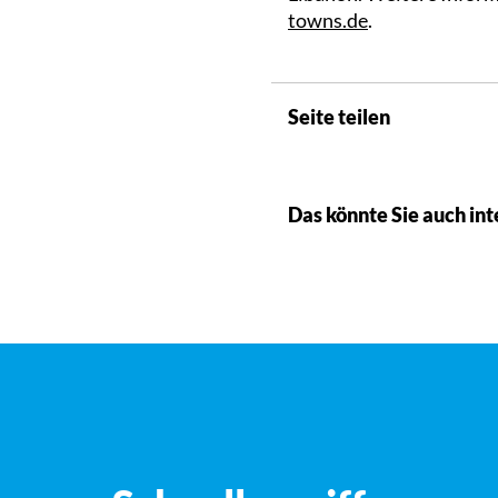
towns.de
.
Seite teilen
Das könnte Sie auch int