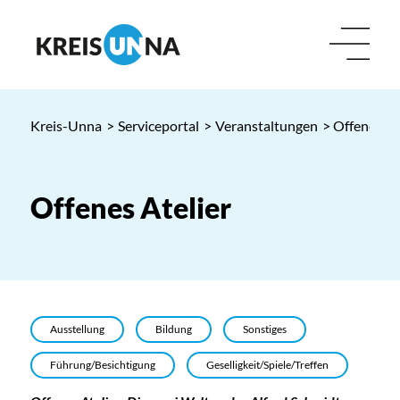
Kreis-Unna
>
Serviceportal
>
Veranstaltungen
> Offenes At
Offenes Atelier
Ausstellung
Bildung
Sonstiges
Führung/Besichtigung
Geselligkeit/Spiele/Treffen