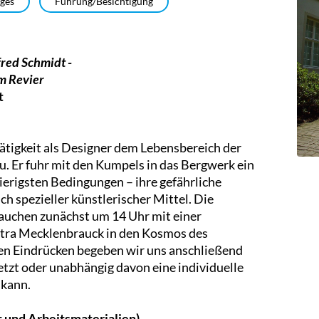
iges
Führung/Besichtigung
fred Schmidt -
im Revier
t
ätigkeit als Designer dem Lebensbereich der
. Er fuhr mit den Kumpels in das Bergwerk ein
erigsten Bedingungen – ihre gefährliche
ch spezieller künstlerischer Mittel. Die
auchen zunächst um 14 Uhr mit einer
etra Mecklenbrauck in den Kosmos des
den Eindrücken begeben wir uns anschließend
etzt oder unabhängig davon eine individuelle
 kann.
tt und Arbeitsmaterialien)