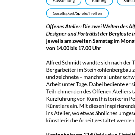
Ausstellung
Bildung
Sonst
Geselligkeit/Spiele/Treffen
Offenes Atelier: Die zwei Welten des Al
Designer und Porträtist der Bergleute 
jeweils am zweiten Samstag im Mona
von 14.00 bis 17.00 Uhr
Alfred Schmidt wandte sich nach der T
Bergarbeiter im Steinkohlenbergbau zu
und zeichnete – manchmal unter schwi
Arbeit unter Tage. Dabei bediente er si
Teilnehmenden des Offenen Ateliers t
Kurzführung von Kunsthistorikerin P
Künstlers ein. Mit diesen inspirieren
ins Atelier, wo etwas ähnliches umges
künstlerische Arbeit gestaltet werden
Kostenbeitrag: 12 € (inklusive Eintri