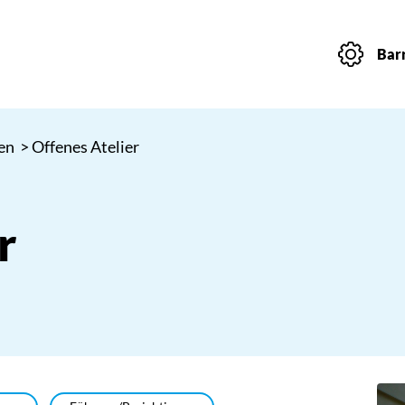
Barr
en
> Offenes Atelier
r