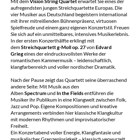
Mit dem
Vision String Quartet
erwartet Sie eines der
aufregendsten jungen Streichquartette Europas. Die
vier Musiker aus Deutschland begeistern international
mit ihrer mitreißenden Bühnenpräsenz, virtuosen
Spielfreude und einem ganz eigenen Konzertstil. Freuen
Sie sich auf ein unmittelbares, intensives Musikerlebnis.
In der ersten Konzerthälfte erklingt mit
dem
Streichquartett g-Moll op. 27
von
Edvard
Grieg
eines der eindrucksvollsten Werke der
romantischen Kammermusik – leidenschaftlich,
klangfarbenreich und voller nordischer Dramatik.
Nach der Pause zeigt das Quartett seine überraschend
andere Seite: Mit Musik aus den
Alben
Spectrum
und
In the Fields
entführen die
Musiker ihr Publikum in eine Klangwelt zwischen Folk,
Jazz und Pop. Eigene Kompositionen und kreative
Arrangements verbinden hier klassische Klangkultur
mit modernen Rhythmen und improvisatorischer
Freiheit.
Ein Konzertabend voller Energie, Klangfantasie und
musikalischer Grenzenlosigkeit – klassisch verwurzelt