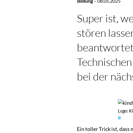
Bildung
–
08.05.2025
Super ist, w
stören lasse
beantwortet 
Technischen
bei der näch
Logo: K
©
Ein toller Trick ist, da