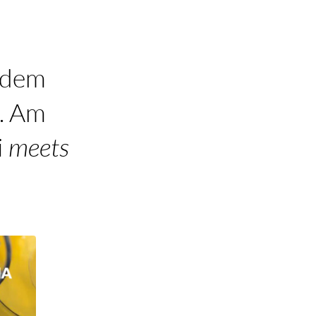
 dem
s. Am
i
meets