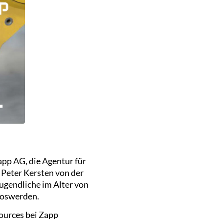
app AG, die Agentur für
. Peter Kersten von der
ugendliche im Alter von
 loswerden.
ources bei Zapp