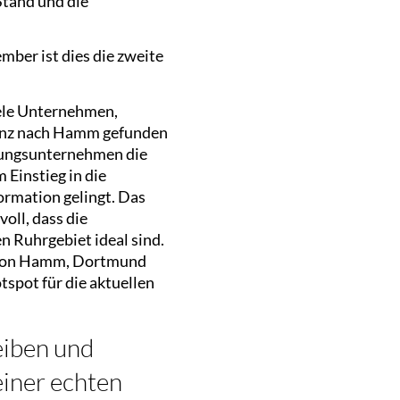
Stand und die
ber ist dies die zweite
iele Unternehmen,
renz nach Hamm gefunden
gungsunternehmen die
Einstieg in die
ormation gelingt. Das
oll, dass die
n Ruhrgebiet ideal sind.
egion Hamm, Dortmund
spot für die aktuellen
eiben und
einer echten