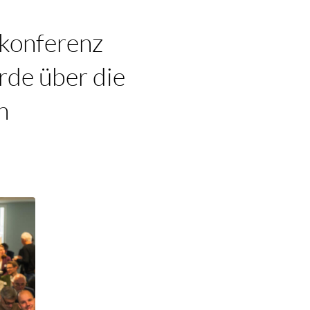
fkonferenz
de über die
n