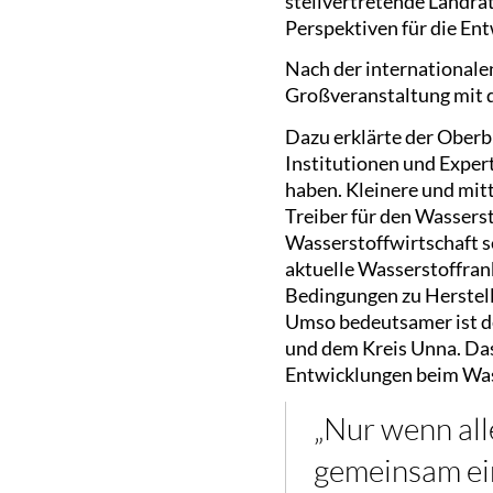
stellvertretende Landra
Perspektiven für die En
Nach der internationale
Großveranstaltung mit
Dazu erklärte der Oberb
Institutionen und Expe
haben. Kleinere und mi
Treiber für den Wassers
Wasserstoffwirtschaft s
aktuelle Wasserstoffran
Bedingungen zu Herstell
Umso bedeutsamer ist d
und dem Kreis Unna. Das
Entwicklungen beim Was
„Nur wenn al
gemeinsam ein