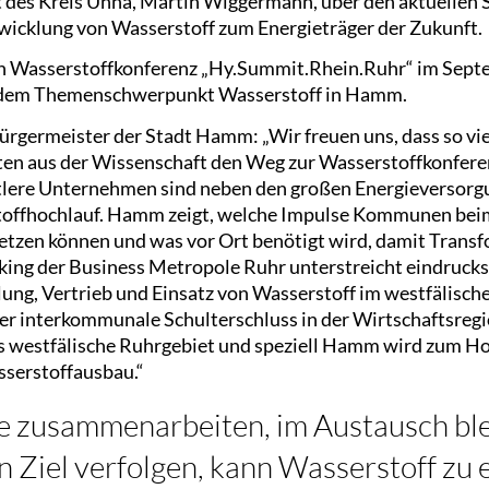
t des Kreis Unna, Martin Wiggermann, über den aktuellen 
twicklung von Wasserstoff zum Energieträger der Zukunft.
n Wasserstoffkonferenz „Hy.Summit.Rhein.Ruhr“ im Septem
 dem Themenschwerpunkt Wasserstoff in Hamm.
ürgermeister der Stadt Hamm: „Wir freuen uns, dass so v
rten aus der Wissenschaft den Weg zur Wasserstoffkonfe
ttlere Unternehmen sind neben den großen Energieversor
toffhochlauf. Hamm zeigt, welche Impulse Kommunen beim 
etzen können und was vor Ort benötigt wird, damit Transf
king der Business Metropole Ruhr unterstreicht eindrucksv
ung, Vertrieb und Einsatz von Wasserstoff im westfälische
er interkommunale Schulterschluss in der Wirtschaftsr
 westfälische Ruhrgebiet und speziell Hamm wird zum Hot
serstoffausbau.“
le zusammenarbeiten, im Austausch bl
 Ziel verfolgen, kann Wasserstoff zu 