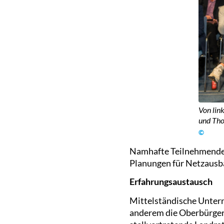
Von lin
und Tho
©
Namhafte Teilnehmende 
Planungen für Netzausba
Erfahrungsaustausch
Mittelständische Untern
anderem die Oberbürge