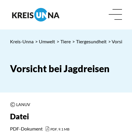
Kreis-Unna
>
Umwelt
>
Tiere
>
Tiergesundheit
> Vorsicht 
Vorsicht bei Jagdreisen
LANUV
Datei
PDF-Dokument
PDF, 9.1 MB