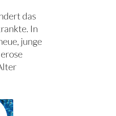
ndert das
rankte. In
neue, junge
lerose
Alter