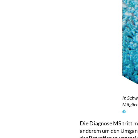
In Schw
Mitglied
©
Die Diagnose MS tritt me
anderem um den Umgang 
der Betroffenen untere