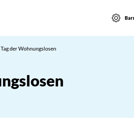
Barr
 Tag der Wohnungslosen
ngslosen