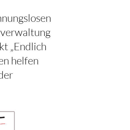
hnungslosen
sverwaltung
kt „Endlich
en helfen
der