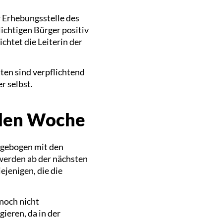
r Erhebungsstelle des
lichtigen Bürger positiv
chtet die Leiterin der
ten sind verpflichtend
r selbst.
nden Woche
ragebogen mit den
werden ab der nächsten
ejenigen, die die
 noch nicht
ieren, da in der