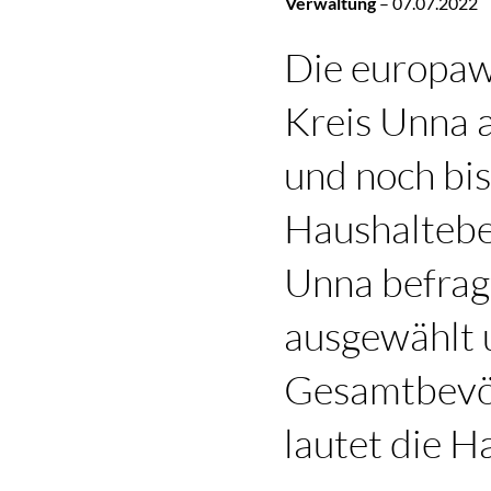
Verwaltung
–
07.07.2022
Die europaw
Kreis Unna a
und noch bi
Haushaltebe
Unna befragt
ausgewählt 
Gesamtbevölk
lautet die H