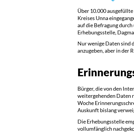
Über 10.000 ausgefüllte 
Kreises Unna eingegangen
auf die Befragung durch 
Erhebungsstelle, Dagm
Nur wenige Daten sind d
anzugeben, aber in der R
Erinnerung
Bürger, die von den Int
weitergehenden Daten no
Woche Erinnerungsschreib
Auskunft bislang verwei
Die Erhebungsstelle empf
vollumfänglich nachgeko