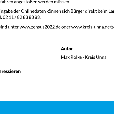
rfahren angestoßen werden müssen.
ingabe der Onlinedaten können sich Bürger direkt beim 
l. 02 11 / 82 83 83 83.
sind unter
www.zensus2022.de
oder
www.kreis-unna.de/
Autor
Max Rolke - Kreis Unna
eressieren