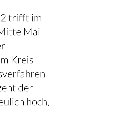
 trifft im
 Mitte Mai
er
im Kreis
lsverfahren
zent der
eulich hoch,