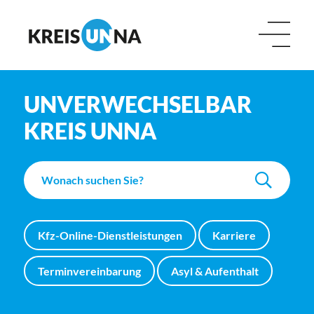
UNVERWECHSELBAR
KREIS UNNA
Kfz-Online-Dienstleistungen
Karriere
Terminvereinbarung
Asyl & Aufenthalt