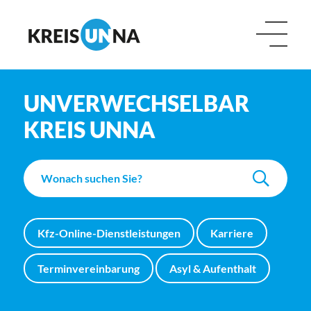
UNVERWECHSELBAR
KREIS UNNA
Kfz-Online-Dienstleistungen
Karriere
Terminvereinbarung
Asyl & Aufenthalt