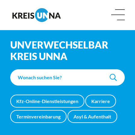
UNVERWECHSELBAR
KREIS UNNA
Kfz-Online-Dienstleistungen
Karriere
Terminvereinbarung
Asyl & Aufenthalt