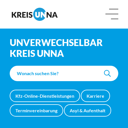
UNVERWECHSELBAR
KREIS UNNA
Kfz-Online-Dienstleistungen
Karriere
Terminvereinbarung
Asyl & Aufenthalt