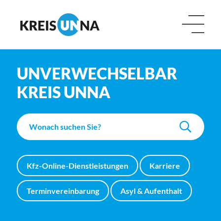
UNVERWECHSELBAR
KREIS UNNA
Kfz-Online-Dienstleistungen
Karriere
Terminvereinbarung
Asyl & Aufenthalt