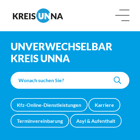
UNVERWECHSELBAR
KREIS UNNA
Kfz-Online-Dienstleistungen
Karriere
Terminvereinbarung
Asyl & Aufenthalt