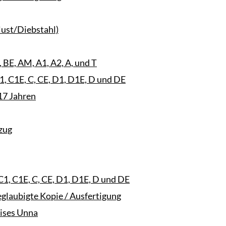
lust/Diebstahl)
 BE, AM, A1, A2, A, und T
1, C1E, C, CE, D1, D1E, D und DE
17 Jahren
zug
C1, C1E, C, CE, D1, D1E, D und DE
eglaubigte Kopie / Ausfertigung
eises Unna