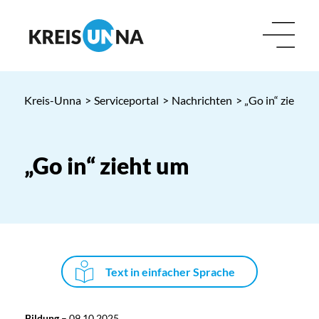
Kreis-Unna
>
Serviceportal
>
Nachrichten
> „Go in“ zieht u
„Go in“ zieht um
Text in einfacher Sprache
Bildung
–
09.10.2025