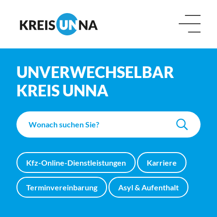
UNVERWECHSELBAR
KREIS UNNA
Kfz-Online-Dienstleistungen
Karriere
Terminvereinbarung
Asyl & Aufenthalt